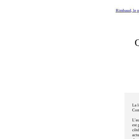
Rimbaud, le p
Q
La 
Com
L’au
est 
côté
act