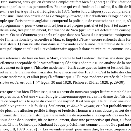
 trop souvent, ceux qui en écrivent s’emploient fort bien à ignorer) et l’Exil était 
ement par les haines personnelles. Pour ce qui est d’Andrieu lui-même, il suffit de l
mune de Paris
qu’il avait rédigées dès 1871 (notes fort critiques) pour comprendre 
chevisme. Dans son article de la
Fortnightly Review
, il fait d’ailleurs l’éloge de ce
ple que l’aristocratie anglaise « comprend la politique de concessions » et que, s’il 
n programme », pour « consentir tel jour à tel progrès partiel et tel jour à tel autre » :
lleurs subi, très probablement, l’influence de Vico (qu’il cite) et détestait en cons
stoire. On ne s’étonnera pas après cela que dans ses
Notes
il ait reproché ironiqueme
 de l’Internationale (c’est-à-dire à Marx et Engels) d’être « encore enfoncés dans He
érialistes ». Qu’on veuille voir dans sa proximité avec Rimbaud la preuve de leur
éseau politique et culturel » révolutionnaire apparaît donc au minimum comme une 
aire référence, de loin en loin, à Marx, comme le fait Frédéric Thomas, n’a donc guè
icilement acceptable de le voir affirmer qu’Andrieu adoptait « une analyse de la soc
ctivement écrit que « l’histoire moderne n’[étai]t autre que les luttes et les modifica
ot serait le premier des marxistes, lui qui écrivait dès 1828 : « C'est la lutte des cl
stoire moderne », et allait jusqu’à affirmer que « l'Europe moderne est née de la lutt
e
istoire moderne
, vol. 1, 7
leçon, 30 mai 1828, Pichon et Didier, 1828, p. 29-30).
este que c’est bien l’Histoire qui est au c
œ
ur du nouveau projet littéraire rimbaldi
propres mots, c’est une « archéologie ultrà-romanesque suivant le drame de l’histoire
re ce projet sous le signe du concept de
voyant
. Il est vrai qu’il le fait avec une é
double-voyant pour la foule »). Seulement, ce
double-voyant
, ce n’est probablement 
 de plus, une allusion perfide à Hugo et Frédéric Thomas n’a sans doute pas tort de 
orceaux de bravoure historique » une volonté de répondre à la
Légende des siècles
.
inue donc de s’inscrire, fût-ce ironiquement, dans une perspective qui était, au fo
ples. Citons Quinet, que Rimbaud évoque précisément comme un modèle ; parlant des 
ation
, t. II, 1870 p. 289) : « Les voyants étaient, pour ainsi dire, les yeux toujours 