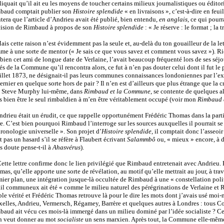
iquait qu’il ait eu les moyens de toucher certains milieux journalistiques ou éditor
baud comptait publier son
Histoire splendide
« en livraisons », c’est-à-dire en feui
tera que l’article d’Andrieu avait été publié, bien entendu,
en anglais
, ce qui pourr
cision de Rimbaud à propos de son
Histoire splendide
: « Je réserve : le format ; la 
ais cette raison n’est évidemment pas la seule et, au-delà du ton gouailleur de la le
e à une sorte de mentor (« Je sais ce que vous savez et comment vous savez »). Rie
 bien cet ami de longue date de Verlaine, l’avait beaucoup fréquenté lors de ses séj
és de la Commune qu’il rencontra alors, ce fut à n’en pas douter celui dont il fut le 
illet 1873, ne désignait-il pas leurs communes connaissances londoniennes par l’exp
ernier en quelque sorte hors de pair ? Il n’en est d’ailleurs que plus étrange que la c
 : Steve Murphy lui-même, dans
Rimbaud et la Commune
, se contente de quelques a
s bien être le seul rimbaldien à m’en être véritablement occupé (voir mon
Rimbaud 
ndrieu était un érudit, ce que rappelle opportunément Frédéric Thomas dans la partie
re. C’est bien pourquoi Rimbaud l’interroge sur les sources auxquelles il pourrait se
ronologie universelle ». Son projet d’
Histoire splendide
, il comptait donc l’asseoi
t pas un hasard s’il se réfère à Flaubert écrivant
Salammbô
ou, « mieux » encore, à 
s doute pense-t-il à
Ahasvérus
).
ette lettre confirme donc le lien privilégié que Rimbaud entretenait avec Andrieu. F
as, qu’elle apporte une sorte de révélation, au motif qu’elle mettrait au jour, à 
ier plan, une intégration jusque-là occultée de Rimbaud à une « constellation poli
il communeux ait été « comme le milieu naturel des pérégrinations de Verlaine et R
le vérité et Frédéric Thomas retrouve là pour le dire les mots dont j’avais usé moi-
xelles, Andrieu, Vermersch, Régamey, Barrère et quelques autres à Londres : tous 
aud ait vécu ces mois-là immergé dans un milieu dominé par l’idée socialiste ? Ce s
on veut donner au mot
socialiste
un sens marxien. Après tout, la Commune elle-même