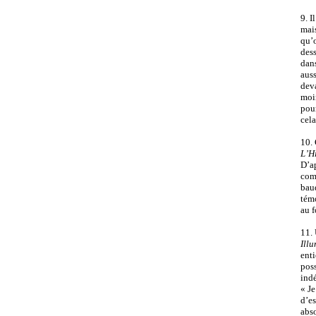
9. I
mais
qu’o
dess
dans
auss
deva
moin
pour
cela
10. 
L’H
D’a
comm
baud
témo
au 
11. 
Illu
enti
poss
ind
« Je
d’es
abso