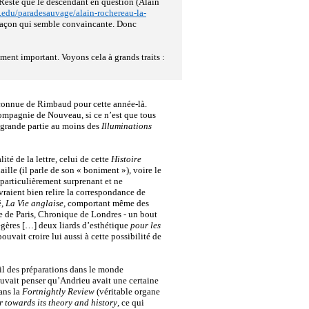
. Reste que le descendant en question (Alain
h.edu/paradesauvage/alain-rochereau-la-
 façon qui semble convaincante. Donc
cument important. Voyons cela à grands traits :
tre connue de Rimbaud pour cette année-là.
compagnie de Nouveau, si ce n’est que tous
s grande partie au moins des
Illuminations
lité de la lettre, celui de cette
Histoire
lle (il parle de son « boniment »), voire le
e particulièrement surprenant et ne
raient bien relire la correspondance de
é,
La Vie anglaise,
comportant même des
 de Paris, Chronique de Londres - un bout
légères […] deux liards d’esthétique
pour les
pouvait croire lui aussi à cette possibilité de
-il des préparations dans le monde
 pouvait penser qu’Andrieu avait une certaine
ans la
Fortnightly Review
(véritable organe
 towards its theory and history
, ce qui