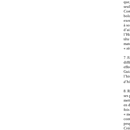
que,
seul
Com
bol
exem
à so
d’ai
l’Hi
tête
mat
« r
7. F
diff
effe
Guiz
l’hi
d’h
8. R
ses 
mett
en 
fois
« m
cont
peu
Cré