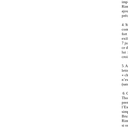
impl
Rim
ajou
pré
4. M
comm
fort
exil
7 ju
ce d
lui
croi
5. A
lett
« ch
n’es
(san
6. C
Thom
prem
l’Ex
simp
Bru
Rimb
si 