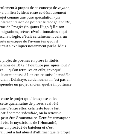
 seulement à propos de ce concept de
voyant
,
Il y a un lien évident entre ce désabusement
projet comme une pure spéculation (un
obablement raison de pointer le mot
splendide
,
ême de Progrès (toujours Hugo !) Raison
, migrations, scènes révolutionnaires » qui
eschatologie, c’était certainement cela, au
oute mystique de l’avenir (en quoi il
ourrait s’expliquer notamment par là. Mais
u projet de poèmes en prose intitulés
s mois de 1872 ? Pourquoi pas, après tout ?
let ― qu’on retrouve en effet, invoqué
 aurait aussi, à l’en croire, suivi le modèle
 clair : Delahaye, au demeurant, n’est pas un
reprendre un projet ancien, quelle importance
entre le projet qu’elle expose et les
cette quarantaine de proses avait été
d’entre elles, cela reste tout à fait
ificatif comme
splendide
, on la retrouve
, peut-être
Promontoire
. Dernière remarque :
’il vise le mysticisme de l’Humanité,
e un procédé de bateleur et c’est
rait tout à fait abusif d’affirmer que le projet