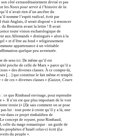
de son côté extraordinairement divisé et pas
ire les
Notes pour servir à l’histoire de la
qu’il n’avait rien d’un ancêtre du
 qu’il nomme l’esprit
radical
, écrit par
était Anglais, il serait disposé « à renoncer
 du Bernstein avant la lettre ! Il avait
équence toute vision eschatologique de
nt aux Allemands « distingués » alors à la
gel » et d’être au fond « religieusement
 commune appartenance à un véritable
affirmation quelque peu aventurée.
re de sens ici. De même qu’il est
iété proche de celle de Marx » parce qu’il a
tions » des diverses classes.
À
ce compte-là,
asses […] qui constitue le fait même et remplit
e » de ces « diverses classes » (Guizot,
Cours
en : ce que Rimbaud envisage, pour reprendre
 ». Il n’en est que plus important de le voir
vidente ironie (« [J]e sais comment on se pose
pas lui : tout porte à croire qu’il y a là, une
voir dans ce projet rimbaldien de
 Le concept de
voyant
, pour Rimbaud,
nd, celle du mage romantique : un guide de
prophètes d’Israël celui-ci écrit (
La
ouverts du peuple ».