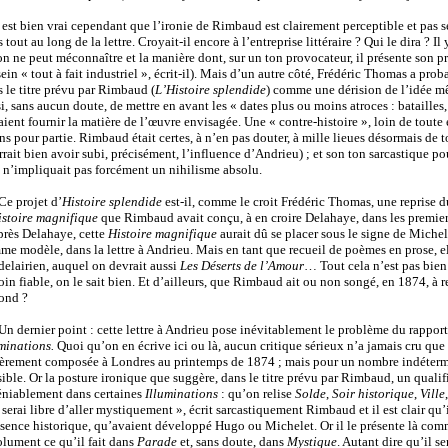
l est bien vrai cependant que l’ironie de Rimbaud est clairement perceptible et pas
 tout au long de la lettre. Croyait-il encore à l’entreprise littéraire ? Qui le dira ? 
n ne peut méconnaître et la manière dont, sur un ton provocateur, il présente son 
ein « tout à fait industriel », écrit-il). Mais d’un autre côté, Frédéric Thomas a pr
 le titre prévu par Rimbaud (
L’Histoire splendide
) comme une dérision de l’idée m
i, sans aucun doute, de mettre en avant les « dates plus ou moins atroces : batailles
ient fournir la matière de l’œuvre envisagée. Une « contre-histoire », loin de toute 
s pour partie. Rimbaud était certes, à n’en pas douter, à mille lieues désormais de t
rait bien avoir subi, précisément, l’influence d’Andrieu) ; et son ton sarcastique p
 n’impliquait pas forcément un nihilisme absolu.
Ce projet d’
Histoire splendide
est-il, comme le croit Frédéric Thomas, une reprise d
istoire magnifique
que Rimbaud avait conçu, à en croire Delahaye, dans les premier
près Delahaye, cette
Histoire magnifique
aurait dû se placer sous le signe de Miche
e modèle, dans la lettre à Andrieu. Mais en tant que recueil de poèmes en prose, elle
elairien, auquel on devrait aussi
Les Déserts de l’Amour
… Tout cela n’est pas bien
in fiable, on le sait bien. Et d’ailleurs, que Rimbaud ait ou non songé, en 1874, à 
fond ?
Un dernier point : cette lettre à Andrieu pose inévitablement le problème du rapport 
minations.
Quoi qu’on en écrive ici ou là, aucun critique sérieux n’a jamais cru que 
èrement composée à Londres au printemps de 1874 ; mais pour un nombre indéterminé 
ible. Or la posture ironique que suggère, dans le titre prévu par Rimbaud, un qual
éniablement dans certaines
Illuminations
: qu’on relise
Solde
,
Soir historique
,
Ville
 serai libre d’aller mystiquement », écrit sarcastiquement Rimbaud et il est clair qu
sence historique, qu’avaient développé Hugo ou Michelet. Or il le présente là comm
lument ce qu’il fait dans
Parade
et, sans doute, dans
Mystique
. Autant dire qu’il se