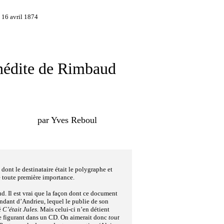
 16 avril 1874
inédite de Rimbaud
par Yves Reboul
 dont le destinataire était le polygraphe et
 toute première importance.
d. Il est vrai que la façon dont ce document
cendant d’Andrieu, lequel le publie de son
é
C’était Jules.
Mais celui-ci n’en détient
e figurant dans un CD. On aimerait donc
tout