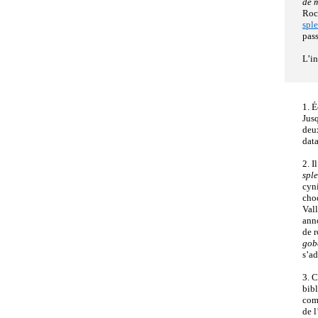
de 
Roch
sple
pas
L’in
1.
É
Jusq
deux
data
2. I
spl
cyni
choq
Vall
ann
de r
gob
s’ad
3. C
bibl
comp
de l