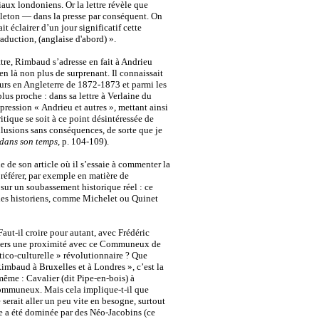
iaux londoniens. Or la lettre révèle que
lleton
―
dans la presse par conséquent. On
ait éclairer d’un jour significatif cette
traduction, (anglaise d'abord) ».
ttre, Rimbaud s’adresse en fait à Andrieu
n là non plus de surprenant. Il connaissait
ours en Angleterre de 1872-1873 et parmi les
plus proche : dans sa lettre à Verlaine du
ression « Andrieu et autres », mettant ainsi
ritique se soit à ce point désintéressée de
llusions sans conséquences, de sorte que je
dans son temps
, p. 104-109).
 de son article où il s’essaie à commenter la
 référer, par exemple en matière de
r sur un soubassement historique réel : ce
des historiens, comme Michelet ou Quinet
aut-il croire pour autant, avec Frédéric
travers une proximité avec ce Communeux de
tico-culturelle » révolutionnaire ? Que
imbaud à Bruxelles et à Londres », c’est la
même : Cavalier (dit Pipe-en-bois) à
Communeux. Mais cela implique-t-il que
erait aller un peu vite en besogne, surtout
 a été dominée par des Néo-Jacobins (ce