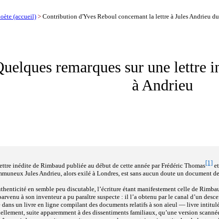
oète (accueil)
>
Contribution d'Yves Reboul concernant la lettre à Jules Andrieu du
uelques remarques sur une lettre 
à Andrieu
[1]
lettre inédite de Rimbaud publiée au début de cette année par Frédéric Thomas
et
muneux Jules Andrieu, alors exilé à Londres, est sans aucun doute un document de
thenticité en semble peu discutable, l’écriture étant manifestement celle de Rimbau
parvenu à son inventeur a pu paraître suspecte : il l’a obtenu par le canal d’un des
 dans un livre en ligne compilant des documents relatifs à son aïeul ― livre intitul
uellement, suite apparemment à des dissentiments familiaux, qu’une version scanné