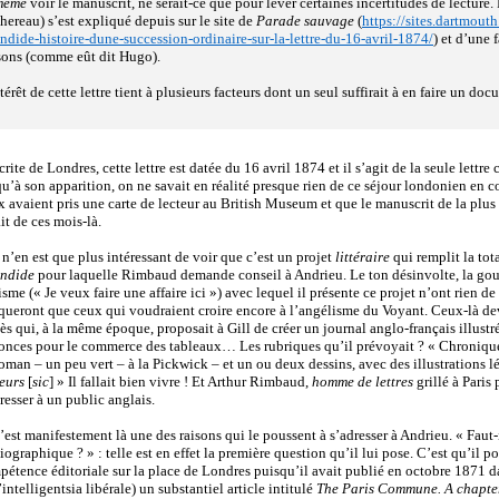
même
voir le manuscrit, ne serait-ce que pour lever certaines incertitudes de lecture
ereau) s’est expliqué depuis sur le site de
Parade sauvage
(
https://sites.dartmout
ndide-histoire-dune-succession-ordinaire-sur-la-lettre-du-16-avril-1874/
) et d’une
sons (comme eût dit Hugo).
térêt de cette lettre tient à plusieurs facteurs dont un seul suffirait à en faire un do
crite de Londres, cette lettre est datée du 16 avril 1874 et il s’agit de la seule let
u’à son apparition, on ne savait en réalité presque rien de ce séjour londonien en 
 avaient pris une carte de lecteur au British Museum et que le manuscrit de la plu
it de ces mois-là.
l n’en est que plus intéressant de voir que c’est un projet
littéraire
qui remplit la tota
endide
pour laquelle Rimbaud demande conseil à Andrieu. Le ton désinvolte, la gouai
sme (« Je veux faire une affaire ici ») avec lequel il présente ce projet n’ont rien d
ueront que ceux qui voudraient croire encore à l’angélisme du Voyant. Ceux-là dev
ès qui, à la même époque, proposait à Gill de créer un journal anglo-français illustr
onces pour le commerce des tableaux… Les rubriques qu’il prévoyait ? « Chronique
oman – un peu vert – à la Pickwick – et un ou deux dessins, avec des illustrations 
eurs
[
sic
] » Il fallait bien vivre ! Et Arthur Rimbaud,
homme de lettres
grillé à Paris 
resser à un public anglais.
’est manifestement là une des raisons qui le poussent à s’adresser à Andrieu. « Faut
iographique ? » : telle est en effet la première question qu’il lui pose. C’est qu’il
étence éditoriale sur la place de Londres puisqu’il avait publié en octobre 1871 d
’intelligentsia libérale) un substantiel article intitulé
The Paris Commune. A chapter